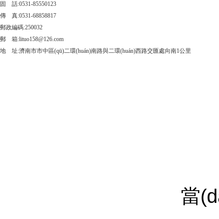
固 話:0531-85550123
傳 真:0531-68858817
郵政編碼:250032
郵 箱:lituo158@126.com
地 址:濟南市市中區(qū)二環(huán)南路與二環(huán)西路交匯處向南1公里
當(