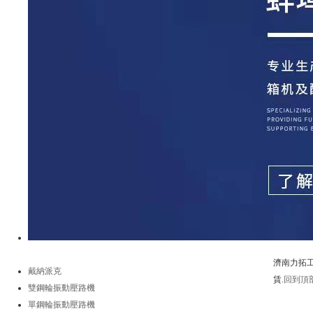
濟南力拓工
戴納派克
賃.
回到頂
雙鋼輪振動壓路機
電 話：05
單鋼輪振動壓路機