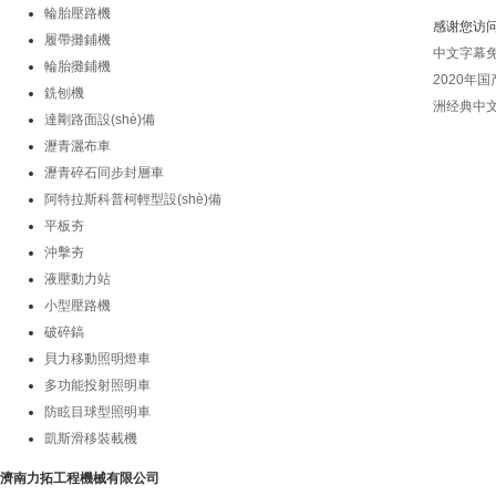
版權(quá
輪胎壓路機
感谢您访
履帶攤鋪機
中文字幕
輪胎攤鋪機
2020年
銑刨機
洲经典中
達剛路面設(shè)備
瀝青灑布車
瀝青碎石同步封層車
阿特拉斯科普柯輕型設(shè)備
平板夯
沖擊夯
液壓動力站
小型壓路機
破碎鎬
貝力移動照明燈車
多功能投射照明車
防眩目球型照明車
凱斯滑移裝載機
濟南力拓工程機械有限公司